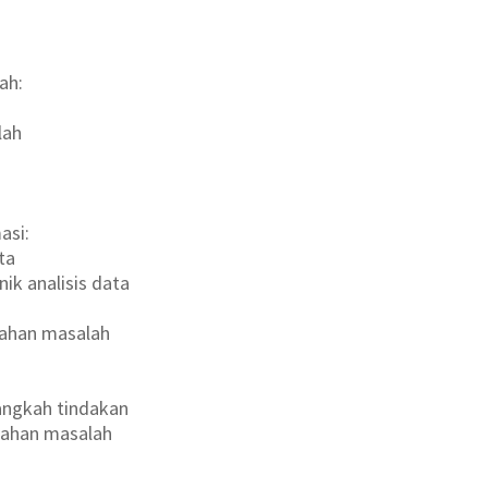
ah:
lah
asi:
ta
ik analisis data
cahan masalah
angkah tindakan
ahan masalah