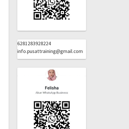
6281283928224
info.pusattraining@gmail.com