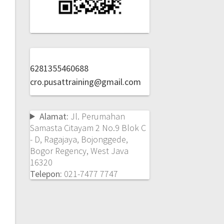
6281355460688
cro.pusattraining@gmail.com
Alamat:
Jl. Perumahan
Samasta Citayam 2 No.9 Blok C
- D, Ragajaya, Bojonggede,
Bogor Regency, West Java
16320
Telepon:
021-7477 7747