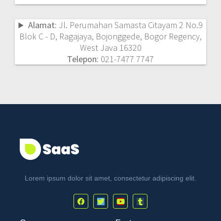
Alamat:
Jl. Perumahan Samasta Citayam 2 No.9
Blok C - D, Ragajaya, Bojonggede, Bogor Regency,
West Java 16320
Telepon:
021-7477 7747
Lorem ipsum dolor sit amet, consectetur adipiscing elit.