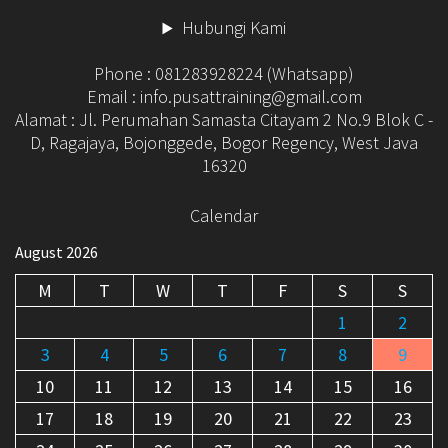
Hubungi Kami
Phone : 081283928224 (Whatsapp)
Email : info.pusattraining@gmail.com
Alamat : Jl. Perumahan Samasta Citayam 2 No.9 Blok C -
D, Ragajaya, Bojonggede, Bogor Regency, West Java
16320
Calendar
August 2026
M
T
W
T
F
S
S
1
2
3
4
5
6
7
8
9
10
11
12
13
14
15
16
17
18
19
20
21
22
23