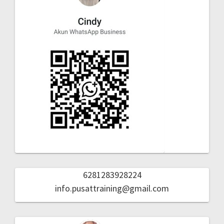
6281283928224
info.pusattraining@gmail.com