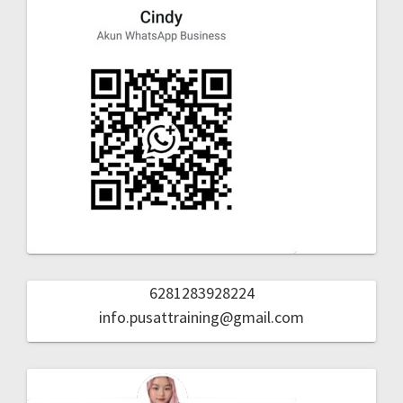
6281283928224
info.pusattraining@gmail.com