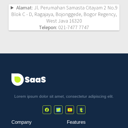
Alamat:
Jl. Perumahan Samasta Citayam 2 No.9
Blok C - D, Ragajaya, Bojonggede, Bogor Regency,
West Java 16320
Telepon:
021-7477 7747
Lorem ipsum dolor sit amet, consectetur adipiscing elit.
Company
Features