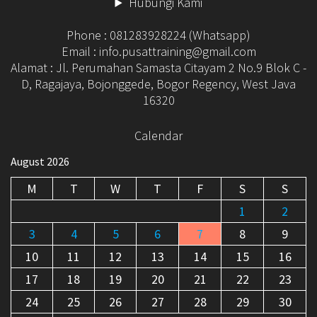
Hubungi Kami
Phone : 081283928224 (Whatsapp)
Email : info.pusattraining@gmail.com
Alamat : Jl. Perumahan Samasta Citayam 2 No.9 Blok C -
D, Ragajaya, Bojonggede, Bogor Regency, West Java
16320
Calendar
August 2026
M
T
W
T
F
S
S
1
2
3
4
5
6
7
8
9
10
11
12
13
14
15
16
17
18
19
20
21
22
23
24
25
26
27
28
29
30