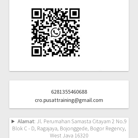
6281355460688
cro.pusattraining@gmail.com
Alamat:
Jl. Perumahan Samasta Citayam 2 No.9
Blok C - D, Ragajaya, Bojonggede, Bogor Regency,
West Java 16320