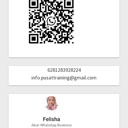
6281283928224
info.pusattraining@gmail.com