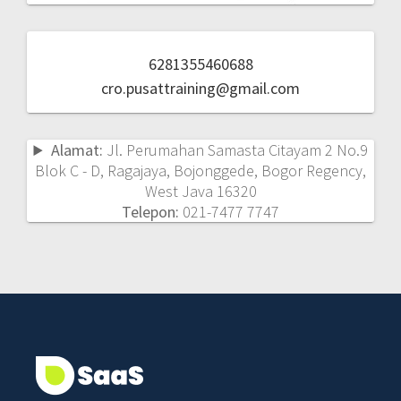
6281355460688
cro.pusattraining@gmail.com
Alamat:
Jl. Perumahan Samasta Citayam 2 No.9
Blok C - D, Ragajaya, Bojonggede, Bogor Regency,
West Java 16320
Telepon:
021-7477 7747