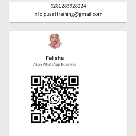
6281283928224
info.pusattraining@gmail.com