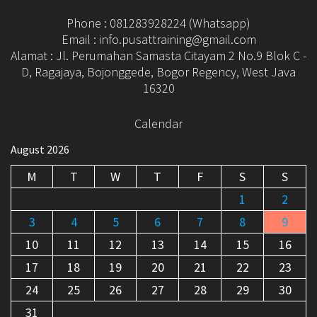
Phone : 081283928224 (Whatsapp)
Email : info.pusattraining@gmail.com
Alamat : Jl. Perumahan Samasta Citayam 2 No.9 Blok C -
D, Ragajaya, Bojonggede, Bogor Regency, West Java
16320
Calendar
August 2026
M
T
W
T
F
S
S
1
2
3
4
5
6
7
8
9
10
11
12
13
14
15
16
17
18
19
20
21
22
23
24
25
26
27
28
29
30
31