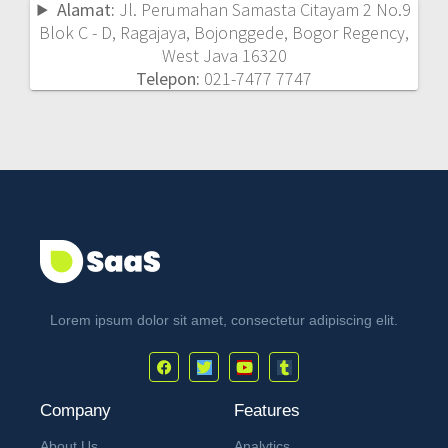
Alamat:
Jl. Perumahan Samasta Citayam 2 No.9
Blok C - D, Ragajaya, Bojonggede, Bogor Regency,
West Java 16320
Telepon:
021-7477 7747
Lorem ipsum dolor sit amet, consectetur adipiscing elit.
Company
Features
About Us
Analytics