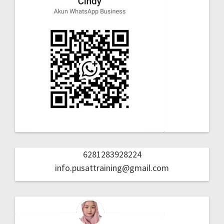
6281283928224
info.pusattraining@gmail.com