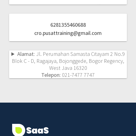
6281355460688
cro.pusattraining@gmail.com
Alamat:
Jl. Perumahan Samasta Citayam 2 No.9
Blok C - D, Ragajaya, Bojonggede, Bogor Regency,
West Java 16320
Telepon:
021-7477 7747