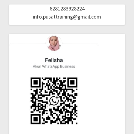
6281283928224
info.pusattraining@gmail.com