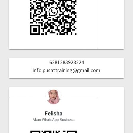
6281283928224
info.pusattraining@gmail.com