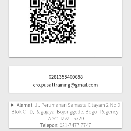
6281355460688
cro.pusattraining@gmail.com
Alamat:
Jl. Perumahan Samasta Citayam 2 No.9
Blok C - D, Ragajaya, Bojonggede, Bogor Regency,
West Java 16320
Telepon:
021-7477 7747