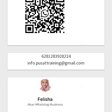
6281283928224
info.pusattraining@gmail.com