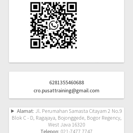
6281355460688
cro.pusattraining@gmail.com
Alamat:
Jl. Perumahan Samasta Citayam 2 No.9
Blok C - D, Ragajaya, Bojonggede, Bogor Regency,
West Java 16320
Telepon:
021-7477 7747