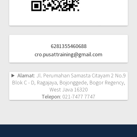
6281355460688
cro.pusattraining@gmail.com
Alamat:
Jl. Perumahan Samasta Citayam 2 No.9
Blok C - D, Ragajaya, Bojonggede, Bogor Regency,
West Java 16320
Telepon:
021-7477 7747