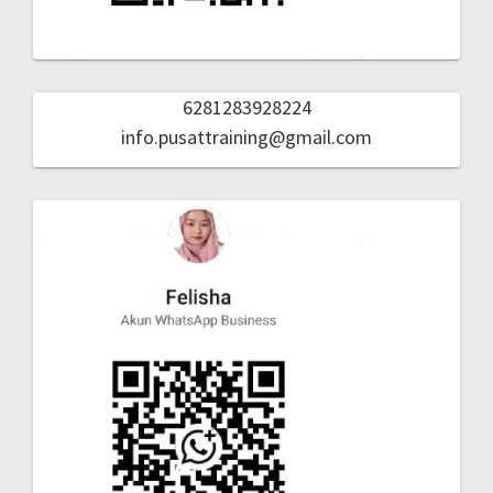
6281283928224
info.pusattraining@gmail.com