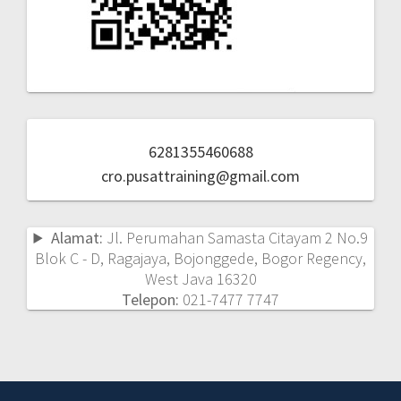
6281355460688
cro.pusattraining@gmail.com
Alamat:
Jl. Perumahan Samasta Citayam 2 No.9
Blok C - D, Ragajaya, Bojonggede, Bogor Regency,
West Java 16320
Telepon:
021-7477 7747