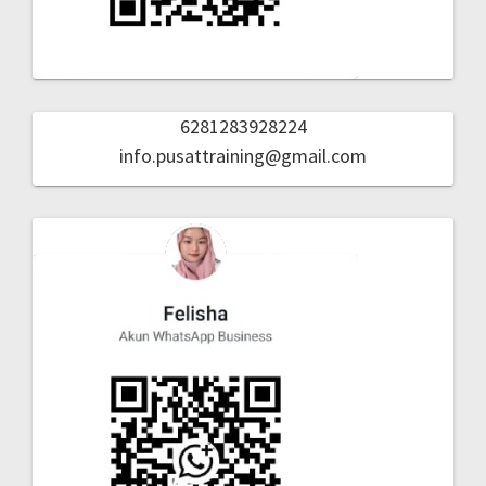
6281283928224
info.pusattraining@gmail.com