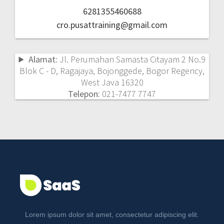
6281355460688
cro.pusattraining@gmail.com
Alamat:
Jl. Perumahan Samasta Citayam 2 No.9
Blok C - D, Ragajaya, Bojonggede, Bogor Regency,
West Java 16320
Telepon:
021-7477 7747
Lorem ipsum dolor sit amet, consectetur adipiscing elit.