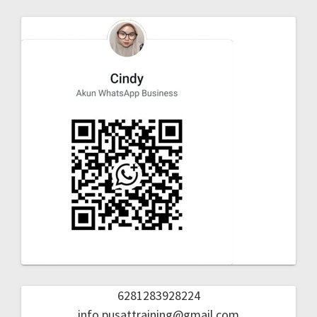
6281283928224
info.pusattraining@gmail.com