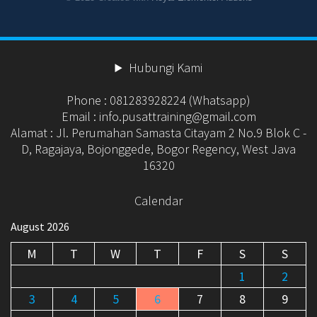
Hubungi Kami
Phone : 081283928224 (Whatsapp)
Email : info.pusattraining@gmail.com
Alamat : Jl. Perumahan Samasta Citayam 2 No.9 Blok C -
D, Ragajaya, Bojonggede, Bogor Regency, West Java
16320
Calendar
August 2026
M
T
W
T
F
S
S
1
2
3
4
5
6
7
8
9