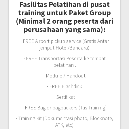
Fasilitas Pelatihan di pusat
training untuk Paket Group
(Minimal 2 orang peserta dari
perusahaan yang sama):
· FREE Airport pickup service (Gratis Antar
jemput Hotel/Bandara)
· FREE Transportasi Peserta ke tempat
pelatihan .
· Module / Handout
· FREE Flashdisk
· Sertifikat
· FREE Bag or bagpackers (Tas Training)
· Training Kit (Dokumentasi photo, Blocknote,
ATK, etc)