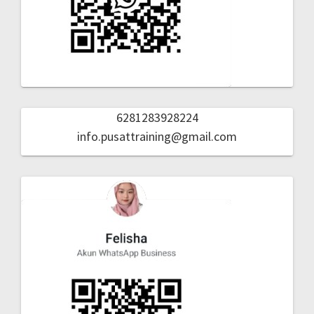
6281283928224
info.pusattraining@gmail.com