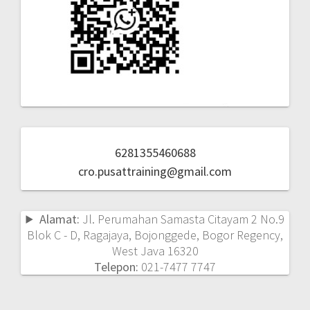
6281355460688
cro.pusattraining@gmail.com
Alamat:
Jl. Perumahan Samasta Citayam 2 No.9
Blok C - D, Ragajaya, Bojonggede, Bogor Regency,
West Java 16320
Telepon:
021-7477 7747