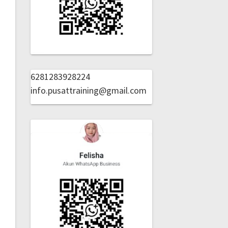
6281283928224
info.pusattraining@gmail.com