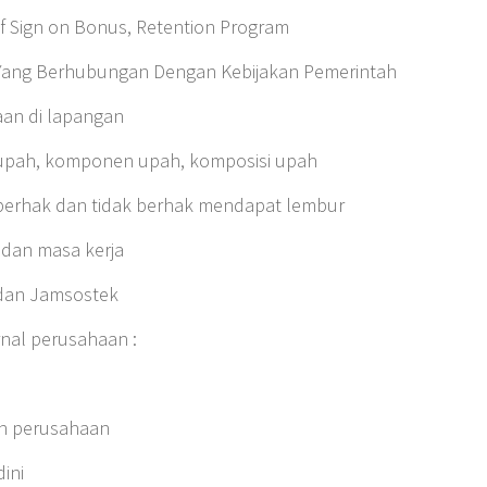
f Sign on Bonus, Retention Program
Yang Berhubungan Dengan Kebijakan Pemerintah
aan di lapangan
p, upah, komponen upah, komposisi upah
 berhak dan tidak berhak mendapat lembur
 dan masa kerja
 dan Jamsostek
rnal perusahaan :
an perusahaan
ini