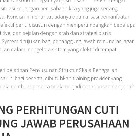
 makro ekonomi negara yang sulit saat ini terkait dengan
 situasi keuangan perusahaan kita yang juga sedang
a. Kondisi ini menuntut adanya optimalisasi pemanfaatan
 efektif perlu disusun dengan mempertimbangkan beberapa
titive, dan sejalan dengan arah dan strategi bisnis
n System ditujukan bagi penanggung jawab remunerasi agar
lan dalam mengelola sistem yang efektif di tempat
i pelatihan Penyusunan Struktur Skala Penggajian
r ini bagi peserta, dibutuhkan training provider yang
idak membuat peserta tidak menjadi cepat bosan dan jenuh
NG PERHITUNGAN CUTI
UNG JAWAB PERUSAHAAN