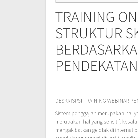
TRAINING O
STRUKTUR S
BERDASARKA
PENDEKATAN
DESKRISPSI TRAINING WEBINAR P
Sistem penggajian merupakan hal y
merupakan hal yang sensitif, kesa
mengakibatkan gejolak di internal 