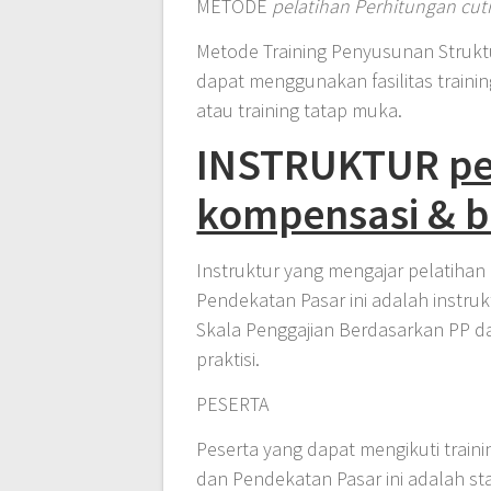
METODE
pelatihan Perhitungan cut
Metode Training Penyusunan Strukt
dapat menggunakan fasilitas training
atau training tatap muka.
INSTRUKTUR
pe
kompensasi & b
Instruktur yang mengajar pelatiha
Pendekatan Pasar ini adalah instr
Skala Penggajian Berdasarkan PP d
praktisi.
PESERTA
Peserta yang dapat mengikuti train
dan Pendekatan Pasar ini adalah st