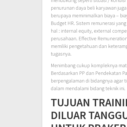
mendukung seperti situasi / kondisi
penurunan daya beli karyawan juga
berupaya meminimalkan biaya – biay
Budget HR. Sistem remunerasi yang
hal : internal equity, external compe
perusahaan. Effective Remuneratio
memiliki pengetahuan dan keterampi
tugasnya.
Menimbang cukup kompleknya mater
Berdasarkan PP dan Pendekatan Pasa
berpengalaman di bidangnya agar t
dalam mendalami bidang teknik ini.
TUJUAN TRAINI
DILUAR TANGG