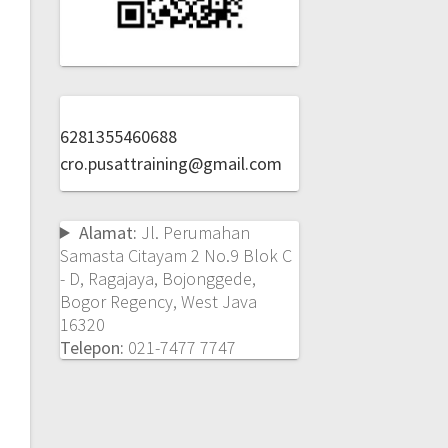
6281355460688
cro.pusattraining@gmail.com
Alamat:
Jl. Perumahan
Samasta Citayam 2 No.9 Blok C
- D, Ragajaya, Bojonggede,
Bogor Regency, West Java
16320
Telepon:
021-7477 7747