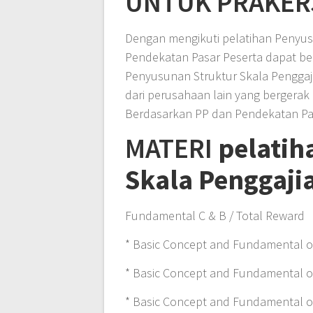
UNTUK PRAKER
Dengan mengikuti pelatihan Penyus
Pendekatan Pasar Peserta dapat b
Penyusunan Struktur Skala Pengga
dari perusahaan lain yang bergerak
Berdasarkan PP dan Pendekatan Pa
MATERI
pelatih
Skala Penggaji
Fundamental C & B / Total Reward
* Basic Concept and Fundamental o
* Basic Concept and Fundamental of
* Basic Concept and Fundamental of