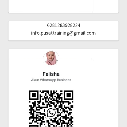
6281283928224
info.pusattraining@gmail.com