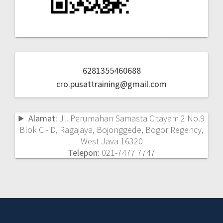
6281355460688
cro.pusattraining@gmail.com
Alamat:
Jl. Perumahan Samasta Citayam 2 No.9
Blok C - D, Ragajaya, Bojonggede, Bogor Regency,
West Java 16320
Telepon:
021-7477 7747