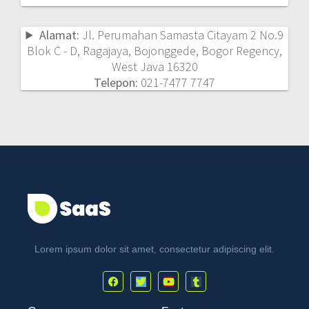
Alamat:
Jl. Perumahan Samasta Citayam 2 No.9
Blok C - D, Ragajaya, Bojonggede, Bogor Regency,
West Java 16320
Telepon:
021-7477 7747
Lorem ipsum dolor sit amet, consectetur adipiscing elit.