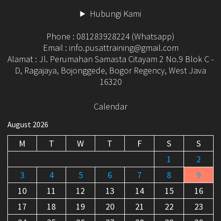
Hubungi Kami
Phone : 081283928224 (Whatsapp)
Email : info.pusattraining@gmail.com
Alamat : Jl. Perumahan Samasta Citayam 2 No.9 Blok C -
D, Ragajaya, Bojonggede, Bogor Regency, West Java
16320
Calendar
August 2026
M
T
W
T
F
S
S
1
2
3
4
5
6
7
8
9
10
11
12
13
14
15
16
17
18
19
20
21
22
23