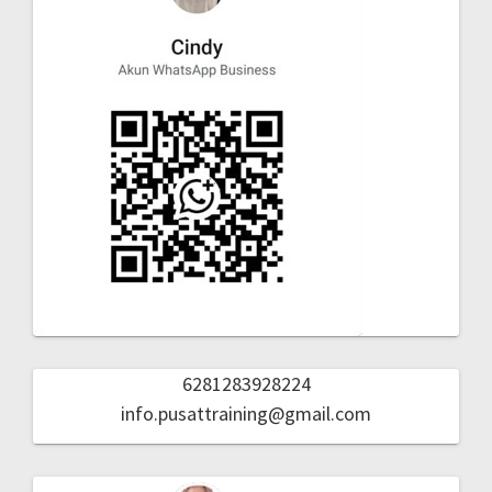
6281283928224
info.pusattraining@gmail.com