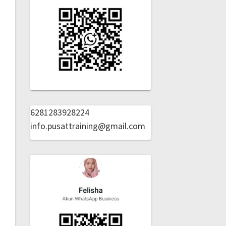
6281283928224
info.pusattraining@gmail.com