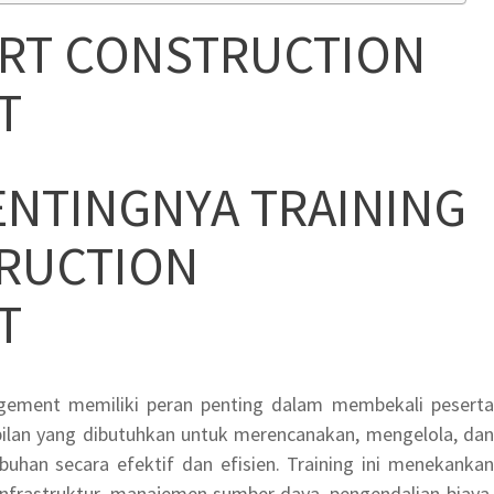
ORT CONSTRUCTION
T
ENTINGNYA TRAINING
RUCTION
T
agement memiliki peran penting dalam membekali peserta
lan yang dibutuhkan untuk merencanakan, mengelola, dan
uhan secara efektif dan efisien. Training ini menekankan
frastruktur, manajemen sumber daya, pengendalian biaya,