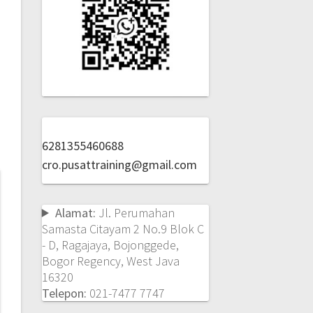
6281355460688
cro.pusattraining@gmail.com
Alamat:
Jl. Perumahan
Samasta Citayam 2 No.9 Blok C
- D, Ragajaya, Bojonggede,
Bogor Regency, West Java
16320
Telepon:
021-7477 7747