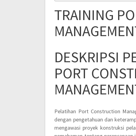
TRAINING P
MANAGEMEN
DESKRIPSI P
PORT CONST
MANAGEMEN
Pelatihan Port Construction Man
dengan pengetahuan dan keterampi
mengawasi proyek konstruksi pelab
pemahaman tentang perencanaan in