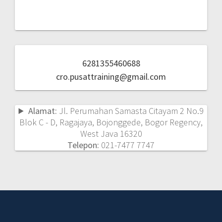
6281355460688
cro.pusattraining@gmail.com
Alamat:
Jl. Perumahan Samasta Citayam 2 No.9
Blok C - D, Ragajaya, Bojonggede, Bogor Regency,
West Java 16320
Telepon:
021-7477 7747