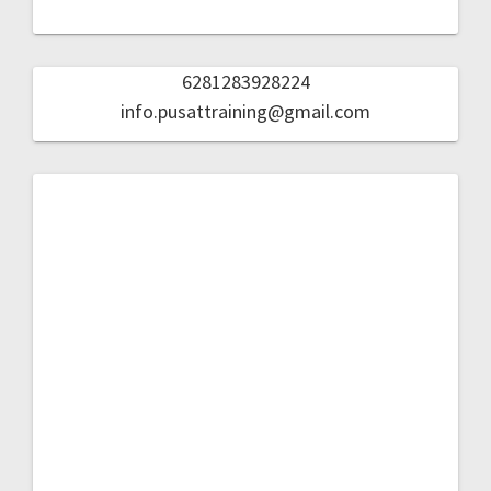
6281283928224
info.pusattraining@gmail.com