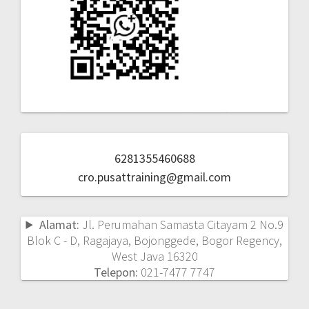
6281355460688
cro.pusattraining@gmail.com
Alamat:
Jl. Perumahan Samasta Citayam 2 No.9
Blok C - D, Ragajaya, Bojonggede, Bogor Regency,
West Java 16320
Telepon:
021-7477 7747