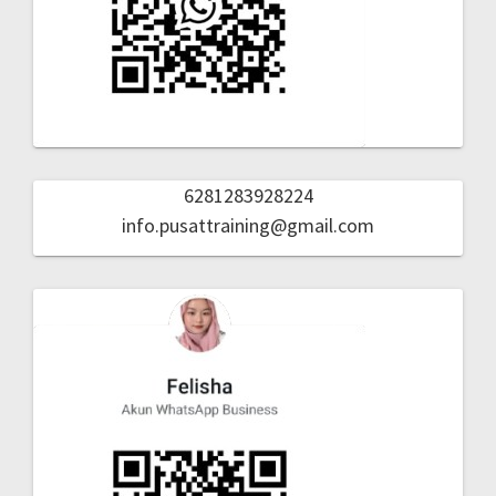
6281283928224
info.pusattraining@gmail.com