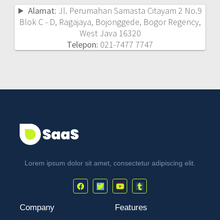
Alamat:
Jl. Perumahan Samasta Citayam 2 No.9
Blok C - D, Ragajaya, Bojonggede, Bogor Regency,
West Java 16320
Telepon:
021-7477 7747
Lorem ipsum dolor sit amet, consectetur adipiscing elit.
Company
Features