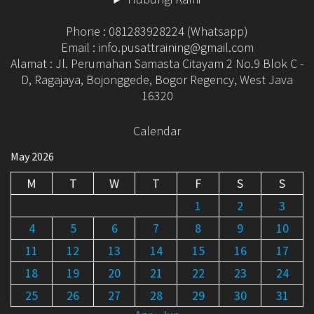
Phone : 081283928224 (Whatsapp)
Email : info.pusattraining@gmail.com
Alamat : Jl. Perumahan Samasta Citayam 2 No.9 Blok C -
D, Ragajaya, Bojonggede, Bogor Regency, West Java
16320
Calendar
May 2026
M
T
W
T
F
S
S
1
2
3
4
5
6
7
8
9
10
11
12
13
14
15
16
17
18
19
20
21
22
23
24
25
26
27
28
29
30
31