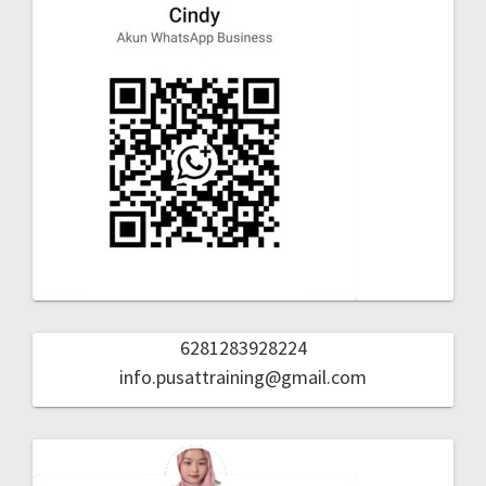
6281283928224
info.pusattraining@gmail.com