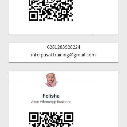
6281283928224
info.pusattraining@gmail.com