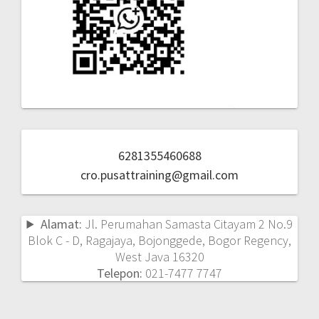
6281355460688
cro.pusattraining@gmail.com
Alamat:
Jl. Perumahan Samasta Citayam 2 No.9
Blok C - D, Ragajaya, Bojonggede, Bogor Regency,
West Java 16320
Telepon:
021-7477 7747