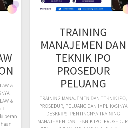
TRAINING
MANAJEMEN DAN
AW
TEKNIK IPO
ION
PROSEDUR
PELUANG
LAW &
GNYA
TRAINING MANAJEMEN DAN TEKNIK IPO,
LAW &
PROSEDUR, PELUANG DAN IMPLIKASINYA
ct
DESKRIPSI PENTINGNYA TRAINING
ki peran
MANAJEMEN DAN TEKNIK IPO, PROSEDUR
ahaan