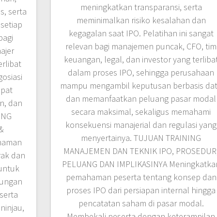
meningkatkan transparansi, serta
s, serta
meminimalkan risiko kesalahan dan
setiap
kegagalan saat IPO. Pelatihan ini sangat
bagi
relevan bagi manajemen puncak, CFO, tim
ajer
keuangan, legal, dan investor yang terliba
rlibat
dalam proses IPO, sehingga perusahaan
osiasi
mampu mengambil keputusan berbasis da
apat
dan memanfaatkan peluang pasar modal
n, dan
secara maksimal, sekaligus memahami
ING
konsekuensi manajerial dan regulasi yang
&
menyertainya. TUJUAN TRAINING
haman
MANAJEMEN DAN TEKNIK IPO, PROSEDUR
rak dan
PELUANG DAN IMPLIKASINYA Meningkatka
untuk
pemahaman peserta tentang konsep dan
dungan
proses IPO dari persiapan internal hingga
serta
pencatatan saham di pasar modal.
injau,
Membekali peserta dengan keterampilan