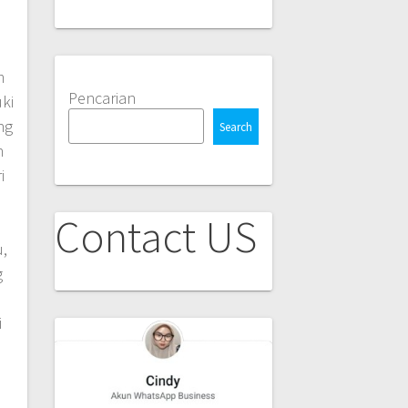
m
Pencarian
ki
ng
Search
n
i
Contact US
,
g
i