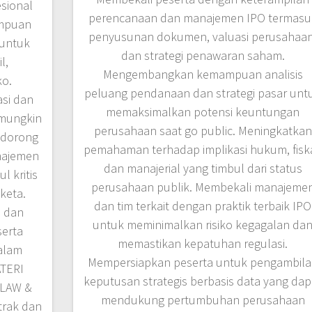
sional
perencanaan dan manajemen IPO termasu
ampuan
penyusunan dokumen, valuasi perusahaan
 untuk
dan strategi penawaran saham.
l,
Mengembangkan kemampuan analisis
ko.
peluang pendanaan dan strategi pasar unt
si dan
memaksimalkan potensi keuntungan
 mungkin
perusahaan saat go public. Meningkatkan
ndorong
pemahaman terhadap implikasi hukum, fiska
najemen
dan manajerial yang timbul dari status
 kritis
perusahaan publik. Membekali manajeme
keta.
dan tim terkait dengan praktik terbaik IPO
, dan
untuk meminimalkan risiko kegagalan da
serta
memastikan kepatuhan regulasi.
alam
Mempersiapkan peserta untuk pengambil
TERI
keputusan strategis berbasis data yang dap
LAW &
mendukung pertumbuhan perusahaan
rak dan