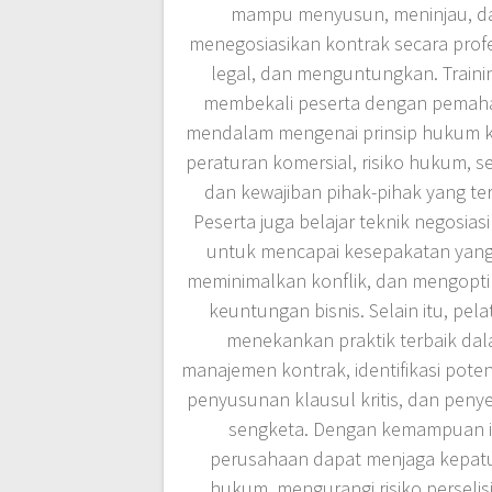
mampu menyusun, meninjau, d
menegosiasikan kontrak secara profe
legal, dan menguntungkan. Trainin
membekali peserta dengan pema
mendalam mengenai prinsip hukum k
peraturan komersial, risiko hukum, s
dan kewajiban pihak-pihak yang ter
Peserta juga belajar teknik negosiasi 
untuk mencapai kesepakatan yang 
meminimalkan konflik, dan mengopt
keuntungan bisnis. Selain itu, pela
menekankan praktik terbaik da
manajemen kontrak, identifikasi potens
penyusunan klausul kritis, dan peny
sengketa. Dengan kemampuan in
perusahaan dapat menjaga kepat
hukum, mengurangi risiko perselis