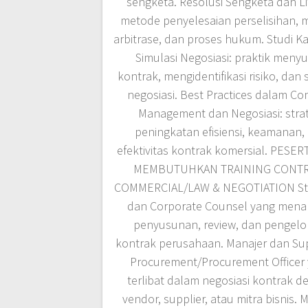
sengketa. Resolusi Sengketa dan Lit
metode penyelesaian perselisihan, m
arbitrase, dan proses hukum. Studi K
Simulasi Negosiasi: praktik meny
kontrak, mengidentifikasi risiko, dan 
negosiasi. Best Practices dalam Co
Management dan Negosiasi: strat
peningkatan efisiensi, keamanan,
efektivitas kontrak komersial. PESE
MEMBUTUHKAN TRAINING CONT
COMMERCIAL/LAW & NEGOTIATION Sta
dan Corporate Counsel yang mena
penyusunan, review, dan pengelo
kontrak perusahaan. Manajer dan Su
Procurement/Procurement Officer
terlibat dalam negosiasi kontrak 
vendor, supplier, atau mitra bisnis. 