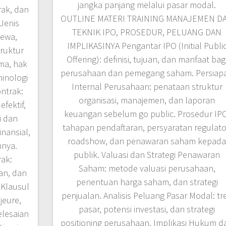
jangka panjang melalui pasar modal.
rak, dan
OUTLINE MATERI TRAINING MANAJEMEN D
-Jenis
TEKNIK IPO, PROSEDUR, PELUANG DAN
sewa,
IMPLIKASINYA Pengantar IPO (Initial Publi
truktur
Offering): definisi, tujuan, dan manfaat bag
ma, hak
perusahaan dan pemegang saham. Persiap
minologi
Internal Perusahaan: penataan struktur
ntrak:
organisasi, manajemen, dan laporan
efektif,
keuangan sebelum go public. Prosedur IPO
i dan
tahapan pendaftaran, persyaratan regulato
inansial,
roadshow, dan penawaran saham kepad
nnya.
publik. Valuasi dan Strategi Penawaran
ak:
Saham: metode valuasi perusahaan,
an, dan
penentuan harga saham, dan strategi
 Klausul
penjualan. Analisis Peluang Pasar Modal: tr
jeure,
pasar, potensi investasi, dan strategi
elesaian
positioning perusahaan. Implikasi Hukum d