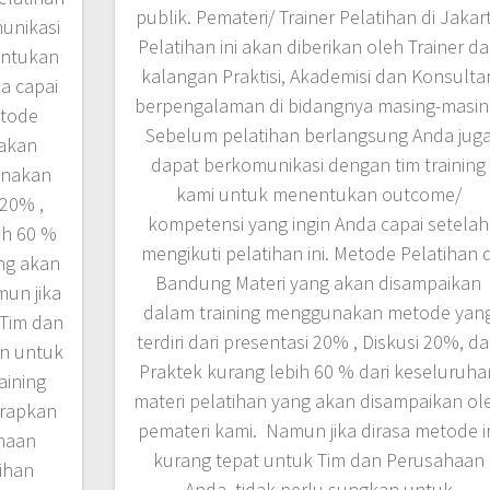
publik. Pemateri/ Trainer Pelatihan di Jakar
unikasi
Pelatihan ini akan diberikan oleh Trainer da
entukan
kalangan Praktisi, Akademisi dan Konsulta
a capai
berpengalaman di bidangnya masing-masin
etode
Sebelum pelatihan berlangsung Anda jug
 akan
dapat berkomunikasi dengan tim training
unakan
kami untuk menentukan outcome/
 20% ,
kompetensi yang ingin Anda capai setelah
ih 60 %
mengikuti pelatihan ini. Metode Pelatihan d
ang akan
Bandung Materi yang akan disampaikan
un jika
dalam training menggunakan metode yan
 Tim dan
terdiri dari presentasi 20% , Diskusi 20%, d
an untuk
Praktek kurang lebih 60 % dari keseluruha
aining
materi pelatihan yang akan disampaikan ol
arapkan
pemateri kami. Namun jika dirasa metode i
haan
kurang tepat untuk Tim dan Perusahaan
tihan
Anda, tidak perlu sungkan untuk