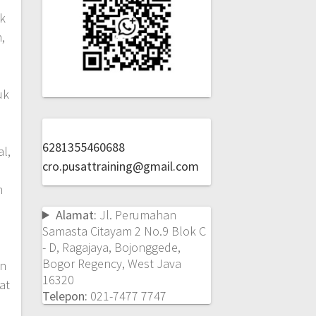
k
,
uk
6281355460688
l,
cro.pusattraining@gmail.com
n
Alamat:
Jl. Perumahan
n
Samasta Citayam 2 No.9 Blok C
- D, Ragajaya, Bojonggede,
Bogor Regency, West Java
an
16320
at
Telepon:
021-7477 7747