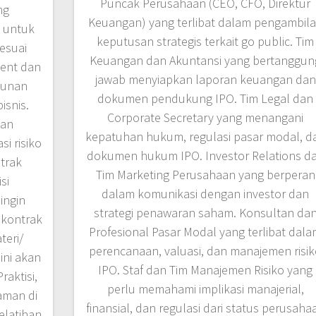
Puncak Perusahaan (CEO, CFO, Direktur
ng
Keuangan) yang terlibat dalam pengambil
 untuk
keputusan strategis terkait go public. Tim
esuai
Keuangan dan Akuntansi yang bertanggun
ent dan
jawab menyiapkan laporan keuangan dan
sunan
dokumen pendukung IPO. Tim Legal dan
isnis.
Corporate Secretary yang menangani
dan
kepatuhan hukum, regulasi pasar modal, d
i risiko
dokumen hukum IPO. Investor Relations d
trak
Tim Marketing Perusahaan yang berperan
si
dalam komunikasi dengan investor dan
ingin
strategi penawaran saham. Konsultan da
kontrak
Profesional Pasar Modal yang terlibat dal
teri/
perencanaan, valuasi, dan manajemen risi
 ini akan
IPO. Staf dan Tim Manajemen Risiko yang
raktisi,
perlu memahami implikasi manajerial,
aman di
finansial, dan regulasi dari status perusaha
elatihan