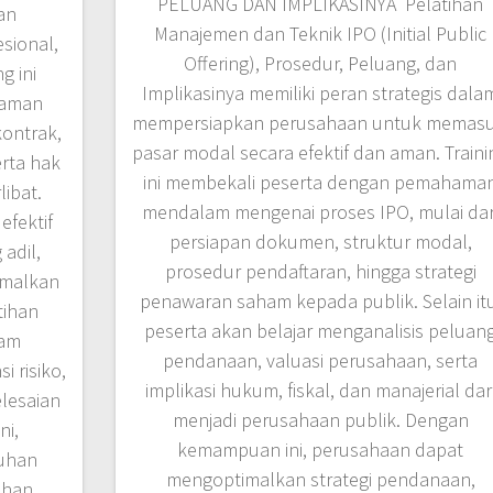
PELUANG DAN IMPLIKASINYA Pelatihan
an
Manajemen dan Teknik IPO (Initial Public
sional,
Offering), Prosedur, Peluang, dan
g ini
Implikasinya memiliki peran strategis dala
haman
mempersiapkan perusahaan untuk memasu
ontrak,
pasar modal secara efektif dan aman. Traini
erta hak
ini membekali peserta dengan pemahama
libat.
mendalam mengenai proses IPO, mulai dar
efektif
persiapan dokumen, struktur modal,
adil,
prosedur pendaftaran, hingga strategi
imalkan
penawaran saham kepada publik. Selain itu
tihan
peserta akan belajar menganalisis peluan
lam
pendanaan, valuasi perusahaan, serta
i risiko,
implikasi hukum, fiskal, dan manajerial dar
elesaian
menjadi perusahaan publik. Dengan
i,
kemampuan ini, perusahaan dapat
uhan
mengoptimalkan strategi pendanaan,
ihan,