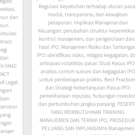
igasi:
Regulasi: kepatuhan terhadap aturan pasa
ediasi,
modal, transparansi, dan kewajiban
asus dan
pelaporan. Implikasi Manajerial dan
usun
Keuangan: perubahan struktur kepemilika
simulasi
kontrol manajemen, dan pengelolaan dan
ntract
hasil IPO. Manajemen Risiko dan Tantanga
egi
IPO: identifikasi risiko, mitigasi kegagalan, d
 dan
antisipasi volatilitas pasar. Studi Kasus IPO
RTA YANG
analisis contoh sukses dan kegagalan IP
RACT
untuk pembelajaran praktis. Best Practice
f Legal
dan Strategi Keberlanjutan Pasca-IPO:
ngani
pemeliharaan reputasi, hubungan investor
laan
dan pertumbuhan jangka panjang. PESERT
pervisor
YANG MEMBUTUHKAN TRAINING
 yang
MANAJEMEN DAN TEKNIK IPO, PROSEDUR
dengan
PELUANG DAN IMPLIKASINYA Manajemen
Manajer