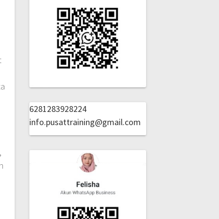
t
ta
6281283928224
info.pusattraining@gmail.com
,
n