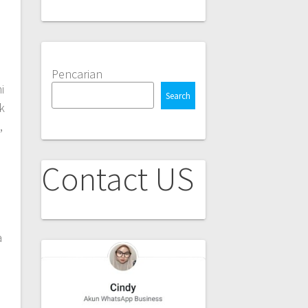
i
Pencarian
i
Search
k
,
Contact US
a