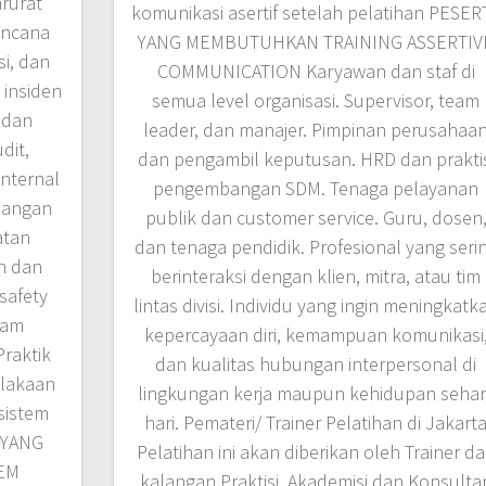
rurat
komunikasi asertif setelah pelatihan PESER
encana
YANG MEMBUTUHKAN TRAINING ASSERTIV
i, dan
COMMUNICATION Karyawan dan staf di
 insiden
semua level organisasi. Supervisor, team
 dan
leader, dan manajer. Pimpinan perusahaa
dit,
dan pengambil keputusan. HRD dan praktis
internal
pengembangan SDM. Tenaga pelayanan
bangan
publik dan customer service. Guru, dosen
atan
dan tenaga pendidik. Profesional yang seri
n dan
berinteraksi dengan klien, mitra, atau tim
safety
lintas divisi. Individu yang ingin meningkatk
lam
kepercayaan diri, kemampuan komunikasi
Praktik
dan kualitas hubungan interpersonal di
elakaan
lingkungan kerja maupun kehidupan sehari
sistem
hari. Pemateri/ Trainer Pelatihan di Jakart
 YANG
Pelatihan ini akan diberikan oleh Trainer da
EM
kalangan Praktisi, Akademisi dan Konsulta