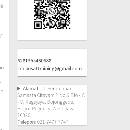
ng
NE
6281355460688
an
cro.pusattraining@gmail.com
f
Alamat:
Jl. Perumahan
on
Samasta Citayam 2 No.9 Blok C
- D, Ragajaya, Bojonggede,
Bogor Regency, West Java
16320
Telepon:
021-7477 7747