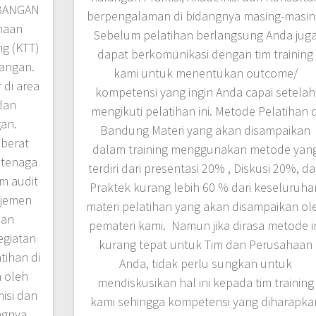
BANGAN
berpengalaman di bidangnya masing-masin
haan
Sebelum pelatihan berlangsung Anda jug
g (KTT)
dapat berkomunikasi dengan tim training
angan.
kami untuk menentukan outcome/
 di area
kompetensi yang ingin Anda capai setelah
dan
mengikuti pelatihan ini. Metode Pelatihan d
an.
Bandung Materi yang akan disampaikan
 berat
dalam training menggunakan metode yan
 tenaga
terdiri dari presentasi 20% , Diskusi 20%, d
m audit
Praktek kurang lebih 60 % dari keseluruha
ajemen
materi pelatihan yang akan disampaikan ol
dan
pemateri kami. Namun jika dirasa metode i
egiatan
kurang tepat untuk Tim dan Perusahaan
tihan di
Anda, tidak perlu sungkan untuk
n oleh
mendiskusikan hal ini kepada tim training
misi dan
kami sehingga kompetensi yang diharapka
ngnya