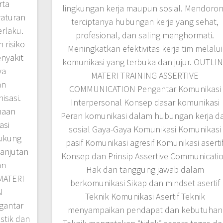
rta
lingkungan kerja maupun sosial. Mendoro
raturan
terciptanya hubungan kerja yang sehat,
rlaku.
profesional, dan saling menghormati.
risiko
Meningkatkan efektivitas kerja tim melalui
nyakit
komunikasi yang terbuka dan jujur. OUTLI
ya
MATERI TRAINING ASSERTIVE
an
COMMUNICATION Pengantar Komunikasi
isasi.
Interpersonal Konsep dasar komunikasi
haan
Peran komunikasi dalam hubungan kerja d
asi
sosial Gaya-Gaya Komunikasi Komunikasi
ukung
pasif Komunikasi agresif Komunikasi aserti
lanjutan
Konsep dan Prinsip Assertive Communicati
an
Hak dan tanggung jawab dalam
 MATERI
berkomunikasi Sikap dan mindset asertif
N
Teknik Komunikasi Asertif Teknik
antar
menyampaikan pendapat dan kebutuhan
stik dan