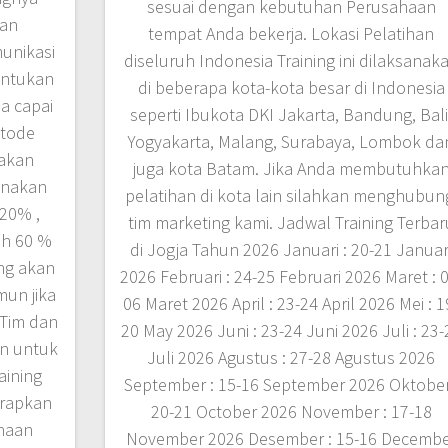
sesuai dengan kebutuhan Perusahaan
han
tempat Anda bekerja. Lokasi Pelatihan
unikasi
diseluruh Indonesia Training ini dilaksanak
entukan
di beberapa kota-kota besar di Indonesia
a capai
seperti Ibukota DKI Jakarta, Bandung, Bali
etode
Yogyakarta, Malang, Surabaya, Lombok da
 akan
juga kota Batam. Jika Anda membutuhka
unakan
pelatihan di kota lain silahkan menghubun
 20% ,
tim marketing kami. Jadwal Training Terbar
ih 60 %
di Jogja Tahun 2026 Januari : 20-21 Januar
ang akan
2026 Februari : 24-25 Februari 2026 Maret : 
un jika
06 Maret 2026 April : 23-24 April 2026 Mei : 1
 Tim dan
20 May 2026 Juni : 23-24 Juni 2026 Juli : 23-
an untuk
Juli 2026 Agustus : 27-28 Agustus 2026
aining
September : 15-16 September 2026 Oktober
arapkan
20-21 October 2026 November : 17-18
haan
November 2026 Desember : 15-16 Decemb