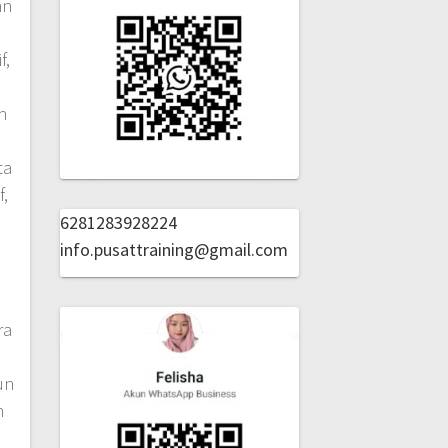
an
f,
G
n
ta
,
n
6281283928224
info.pusattraining@gmail.com
ra
a
un
n