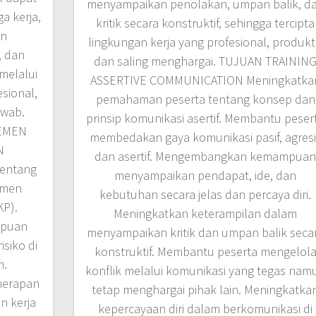
menyampaikan penolakan, umpan balik, d
a kerja,
kritik secara konstruktif, sehingga tercipta
an
lingkungan kerja yang profesional, produkti
, dan
dan saling menghargai. TUJUAN TRAININ
melalui
ASSERTIVE COMMUNICATION Meningkatka
sional,
pemahaman peserta tentang konsep dan
awab.
prinsip komunikasi asertif. Membantu peser
JEMEN
membedakan gaya komunikasi pasif, agresif
N
dan asertif. Mengembangkan kemampua
tentang
menyampaikan pendapat, ide, dan
emen
kebutuhan secara jelas dan percaya diri.
P).
Meningkatkan keterampilan dalam
mpuan
menyampaikan kritik dan umpan balik seca
isiko di
konstruktif. Membantu peserta mengelol
n.
konflik melalui komunikasi yang tegas nam
nerapan
tetap menghargai pihak lain. Meningkatka
n kerja
kepercayaan diri dalam berkomunikasi di