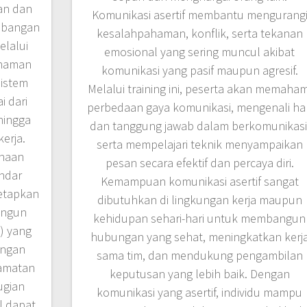
an dan
Komunikasi asertif membantu mengurang
ambangan
kesalahpahaman, konflik, serta tekanan
elalui
emosional yang sering muncul akibat
ahaman
komunikasi yang pasif maupun agresif.
istem
Melalui training ini, peserta akan memaham
i dari
perbedaan gaya komunikasi, mengenali ha
 hingga
dan tanggung jawab dalam berkomunikasi
erja.
serta mempelajari teknik menyampaikan
ahaan
pesan secara efektif dan percaya diri.
ndar
Kemampuan komunikasi asertif sangat
etapkan
dibutuhkan di lingkungan kerja maupun
angun
kehidupan sehari-hari untuk membangun
) yang
hubungan yang sehat, meningkatkan kerj
engan
sama tim, dan mendukung pengambilan
amatan
keputusan yang lebih baik. Dengan
ugian
komunikasi yang asertif, individu mampu
l dapat