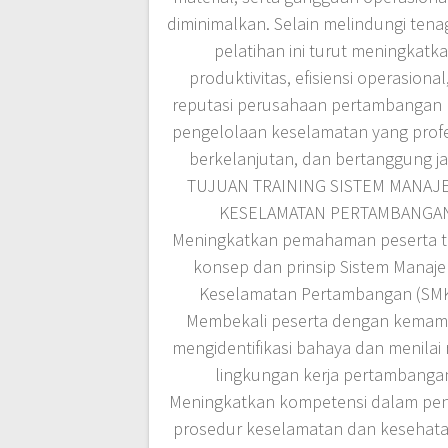
diminimalkan. Selain melindungi tenag
pelatihan ini turut meningkatk
produktivitas, efisiensi operasional
reputasi perusahaan pertambangan 
pengelolaan keselamatan yang profe
berkelanjutan, dan bertanggung j
TUJUAN TRAINING SISTEM MANA
KESELAMATAN PERTAMBANGA
Meningkatkan pemahaman peserta 
konsep dan prinsip Sistem Manaj
Keselamatan Pertambangan (SMK
Membekali peserta dengan kema
mengidentifikasi bahaya dan menilai r
lingkungan kerja pertambanga
Meningkatkan kompetensi dalam pe
prosedur keselamatan dan kesehata