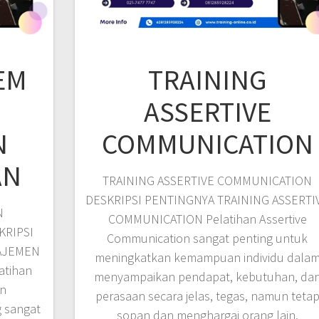
EM
TRAINING
ASSERTIVE
N
COMMUNICATION
AN
TRAINING ASSERTIVE COMMUNICATION
DESKRIPSI PENTINGNYA TRAINING ASSERTI
N
COMMUNICATION Pelatihan Assertive
KRIPSI
Communication sangat penting untuk
AJEMEN
meningkatkan kemampuan individu dala
tihan
menyampaikan pendapat, kebutuhan, da
n
perasaan secara jelas, tegas, namun teta
 sangat
sopan dan menghargai orang lain.