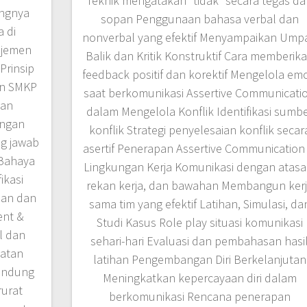
Teknik mengatakan “tidak” secara tegas d
ingnya
sopan Penggunaan bahasa verbal dan
 di
nonverbal yang efektif Menyampaikan Ump
ajemen
Balik dan Kritik Konstruktif Cara memberik
Prinsip
feedback positif dan korektif Mengelola emo
en SMKP
saat berkomunikasi Assertive Communicati
tan
dalam Mengelola Konflik Identifikasi sumb
angan
konflik Strategi penyelesaian konflik secar
g jawab
asertif Penerapan Assertive Communication 
 Bahaya
Lingkungan Kerja Komunikasi dengan atasa
ikasi
rekan kerja, dan bawahan Membangun ker
aian dan
sama tim yang efektif Latihan, Simulasi, da
ent &
Studi Kasus Role play situasi komunikasi
l dan
sehari-hari Evaluasi dan pembahasan hasi
matan
latihan Pengembangan Diri Berkelanjutan
indung
Meningkatkan kepercayaan diri dalam
rurat
berkomunikasi Rencana penerapan