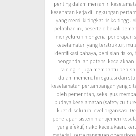
penting dalam menjamin keselamat
kesehatan kerja di lingkungan pert
yang memiliki tingkat risiko tinggi. M
pelatihan ini, peserta dibekali pem
menyeluruh mengenai penerapan s
keselamatan yang terstruktur, mula
identifikasi bahaya, penilaian risiko,
pengendalian potensi kecelakaan k
Training ini juga membantu perus
dalam memenuhi regulasi dan sta
keselamatan pertambangan yang dit
oleh pemerintah, sekaligus memb
budaya keselamatan (safety culture
kuat di seluruh level organisasi. D
penerapan sistem manajemen kesel
yang efektif, risiko kecelakaan, ker
material, serta gangguan operasiona