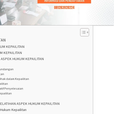
TAN
UM KEPAILITAN
M KEPAILITAN
N ASPEK HUKUM KEPAILITAN
-undangan
tan
ihak dalam Kepailitan
ilitan
natif Penyelesaian
epailitan
ELATIHAN ASPEK HUKUM KEPAILITAN
 Hukum Kepailitan