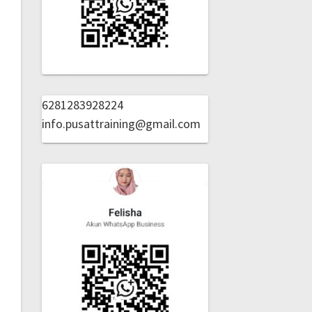
6281283928224
info.pusattraining@gmail.com