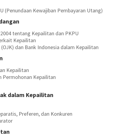
PU (Penundaan Kewajiban Pembayaran Utang)
ndangan
2004 tentang Kepailitan dan PKPU
kait Kepailitan
 (OJK) dan Bank Indonesia dalam Kepailitan
an
an Kepailitan
n Permohonan Kepailitan
hak dalam Kepailitan
paratis, Preferen, dan Konkuren
urator
itan