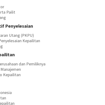
tor
ta Pailit
tang
tif Penyelesaian
aran Utang (PKPU)
enyelesaian Kepailitan
ng
ailitan
erusahaan dan Pemiliknya
n Manajemen
o Kepailitan
donesia
itan
epailitan