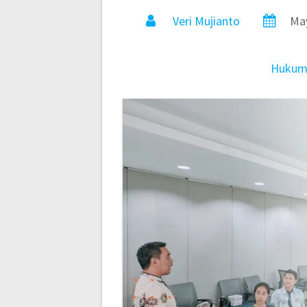
Veri Mujianto
May
Huku