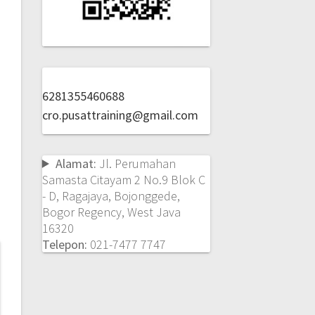
6281355460688
cro.pusattraining@gmail.com
Alamat:
Jl. Perumahan
Samasta Citayam 2 No.9 Blok C
- D, Ragajaya, Bojonggede,
Bogor Regency, West Java
16320
Telepon:
021-7477 7747