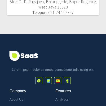
Blok C - D, Ragajaya, Bojonggede, Bogor Regency,
West Java 16320
Telepon:
021-7477 7747
Lorem ipsum dolor sit amet, consectetur adipiscing elit.
Company
Features
About Us
Analytics