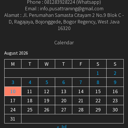
Phone : 081283928224 (Whatsapp)
Email : info.pusattraining@gmail.com
Alamat : Jl. Perumahan Samasta Citayam 2 No.9 Blok C -
D, Ragajaya, Bojonggede, Bogor Regency, West Java
16320
Calendar
August 2026
M
T
W
T
F
S
S
1
2
3
4
5
6
7
8
9
10
11
12
13
14
15
16
17
18
19
20
21
22
23
24
25
26
27
28
29
30
31
« Jul