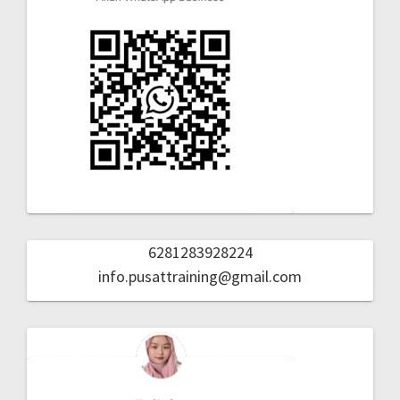
6281283928224
info.pusattraining@gmail.com