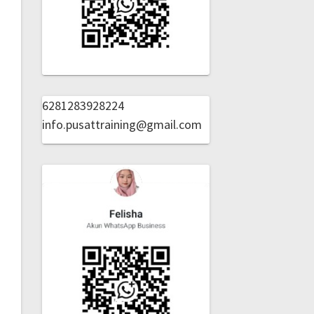
6281283928224
info.pusattraining@gmail.com