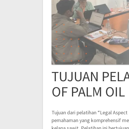
TUJUAN PELA
OF PALM OIL
Tujuan dari pelatihan “Legal Aspec
pemahaman yang komprehensif meng
kelapa sawit. Pelatihan ini bertuj