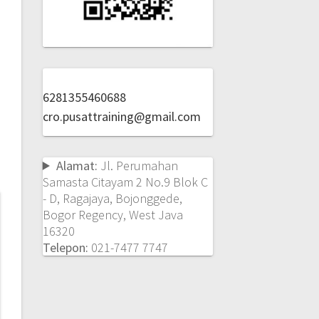
6281355460688
cro.pusattraining@gmail.com
Alamat:
Jl. Perumahan
Samasta Citayam 2 No.9 Blok C
- D, Ragajaya, Bojonggede,
Bogor Regency, West Java
16320
Telepon:
021-7477 7747