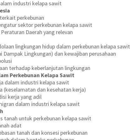
alam industri kelapa sawit
esia
terkait perkebunan
gatur sektor perkebunan kelapa sawit
 Peraturan Daerah yang relevan
lolaan lingkungan hidup dalam perkebunan kelapa sawit
ai Dampak Lingkungan) dan kewajiban perusahaan
olusi
an terhadap keberlanjutan lingkungan
lam Perkebunan Kelapa Sawit
a dalam industri kelapa sawit
ja (keselamatan dan kesehatan kerja)
isi kerja yang adil
igran dalam industri kelapa sawit
ah
as tanah untuk perkebunan kelapa sawit
anah adat
ebasan tanah dan konsesi perkebunan
anah dalam konteks perkebunan