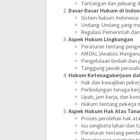
Tantangan dan peluang d
Dasar-Dasar Hukum di Indon
Sistem hukum Indonesia 
Undang-Undang yang men
Regulasi Pemerintah dan
Aspek Hukum Lingkungan
Peraturan tentang penge
AMDAL (Analisis Mengen
Pengelolaan limbah dan p
Tanggung jawab perusaha
Hukum Ketenagakerjaan da
Hak dan kewajiban pekerj
Perlindungan tenaga ker
Upah, jam kerja, dan kond
Hukum tentang pekerja m
Aspek Hukum Hak Atas Tan
Proses perolehan hak at
Isu sengketa lahan dan t
Peraturan tentang pemb
Penyelesaian sengketa t