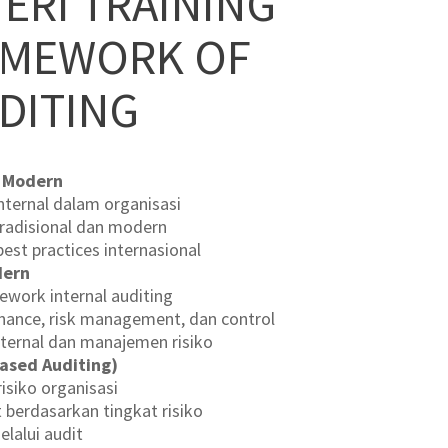
ERI TRAINING
AMEWORK OF
DITING
g Modern
internal dalam organisasi
tradisional dan modern
est practices internasional
dern
ework internal auditing
ance, risk management, dan control
nternal dan manajemen risiko
Based Auditing)
risiko organisasi
 berdasarkan tingkat risiko
elalui audit