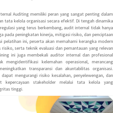
ternal Auditing memiliki peran yang sangat penting dalam
tata kelola organisasi secara efektif. Di tengah dinamika
egulasi yang terus berkembang, audit internal tidak hanya
a pada peningkatan kinerja, mitigasi risiko, dan penciptaan
alui pelatihan ini, peserta akan memahami kerangka modern
s risiko, serta teknik evaluasi dan pemantauan yang relevan
ining ini juga membekali auditor internal dan profesional
k mengidentifikasi kelemahan operasional, merancang
eningkatkan transparansi dan akuntabilitas organisasi.
i dapat mengurangi risiko kesalahan, penyelewengan, dan
uat kepercayaan stakeholder melalui tata kelola yang
ritas tinggi.