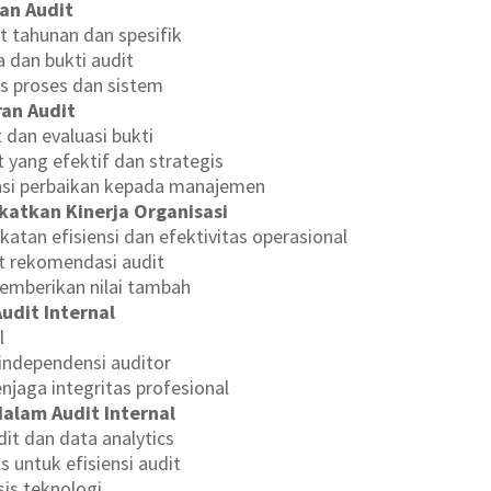
an Audit
t tahunan dan spesifik
 dan bukti audit
is proses dan sistem
ran Audit
t dan evaluasi bukti
 yang efektif dan strategis
si perbaikan kepada manajemen
katkan Kinerja Organisasi
katan efisiensi dan efektivitas operasional
t rekomendasi audit
memberikan nilai tambah
udit Internal
l
independensi auditor
njaga integritas profesional
alam Audit Internal
it dan data analytics
 untuk efisiensi audit
is teknologi