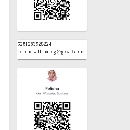
6281283928224
info.pusattraining@gmail.com