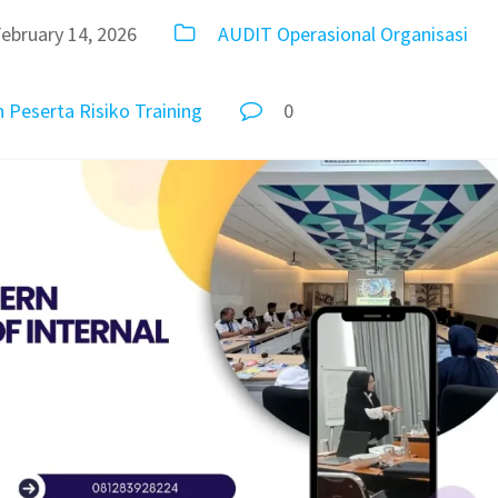
ebruary 14, 2026
AUDIT
Operasional
Organisasi
n
Peserta
Risiko
Training
0