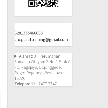
6281355460688
cro.pusattraining@gmail.com
Alamat:
Jl. Perumahan
Samasta Citayam 2 No.9 Blok C
- D, Ragajaya, Bojonggede,
Bogor Regency, West Java
16320
Telepon:
021-7477 7747