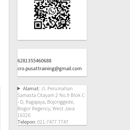
6281355460688
cro.pusattraining@gmail.com
Alamat:
Jl. Perumahan
Samasta Citayam 2 No.9 Blok C
- D, Ragajaya, Bojonggede,
Bogor Regency, West Java
16320
Telepon:
021-7477 7747