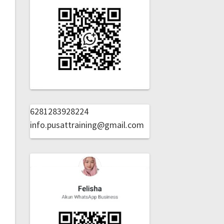
6281283928224
info.pusattraining@gmail.com