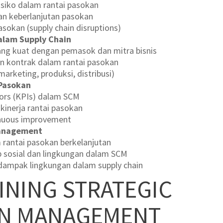
 risiko dalam rantai pasokan
dan keberlanjutan pasokan
okan (supply chain disruptions)
alam Supply Chain
g kuat dengan pemasok dan mitra bisnis
n kontrak dalam rantai pasokan
marketing, produksi, distribusi)
 Pasokan
ors (KPIs) dalam SCM
kinerja rantai pasokan
nuous improvement
Management
m rantai pasokan berkelanjutan
b sosial dan lingkungan dalam SCM
 dampak lingkungan dalam supply chain
INING STRATEGIC
IN MANAGEMENT