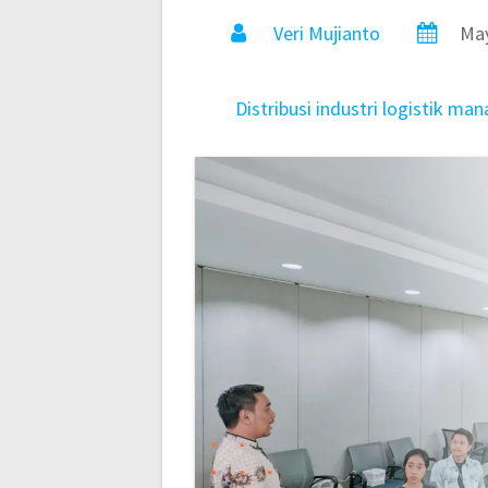
Veri Mujianto
May
Distribusi
industri
logistik
man