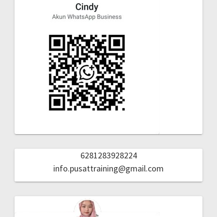
6281283928224
info.pusattraining@gmail.com