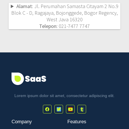
Alamat:
Jl. Perumahan Samasta Citayam 2 No.9
Blok C - D, Ragajaya, Bojonggede, Bogor Regency,
West Java 16320
Telepon:
021-7477 7747
Lorem ipsum dolor sit amet, consectetur adipiscing elit.
Company
Features