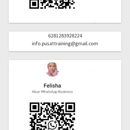
6281283928224
info.pusattraining@gmail.com