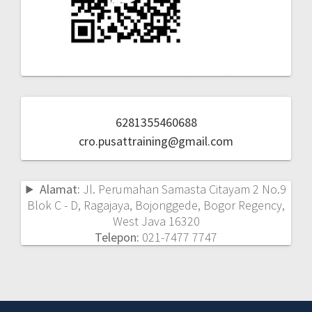
6281355460688
cro.pusattraining@gmail.com
Alamat:
Jl. Perumahan Samasta Citayam 2 No.9
Blok C - D, Ragajaya, Bojonggede, Bogor Regency,
West Java 16320
Telepon:
021-7477 7747