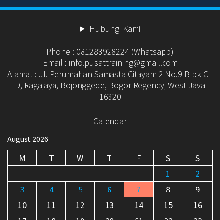
Hubungi Kami
Phone : 081283928224 (Whatsapp)
Email : info.pusattraining@gmail.com
Alamat : Jl. Perumahan Samasta Citayam 2 No.9 Blok C -
D, Ragajaya, Bojonggede, Bogor Regency, West Java
16320
Calendar
August 2026
M
T
W
T
F
S
S
1
2
3
4
5
6
7
8
9
10
11
12
13
14
15
16