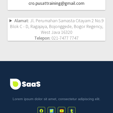
cro.pusattraining@gmail.com
Alamat:
Jl. Perumahan Samasta Citayam 2 No.9
Blok C - D, Ragajaya, Bojonggede, Bogor Regency,
West Java 16320
Telepon:
021-7477 7747
Lorem ipsum dolor sit amet, consectetur adipiscing elit.