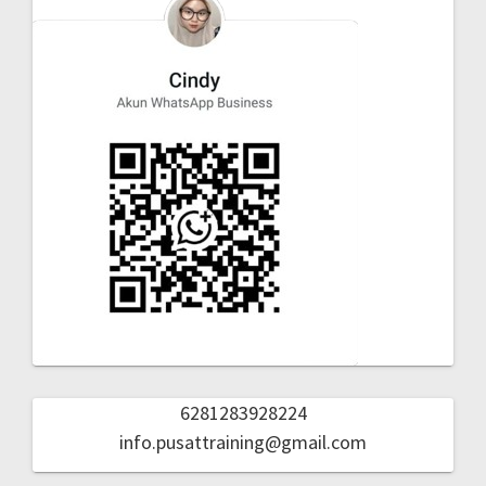
6281283928224
info.pusattraining@gmail.com