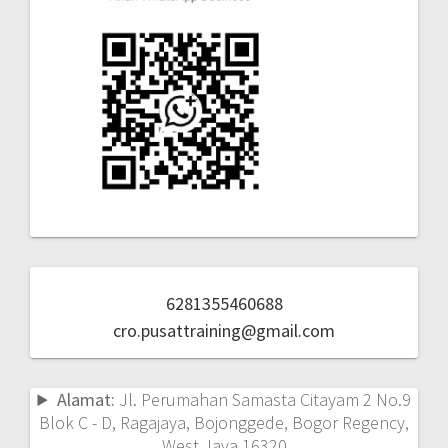
6281355460688
cro.pusattraining@gmail.com
Alamat:
Jl. Perumahan Samasta Citayam 2 No.9
Blok C - D, Ragajaya, Bojonggede, Bogor Regency,
West Java 16320