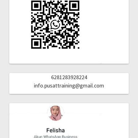
6281283928224
info.pusattraining@gmail.com