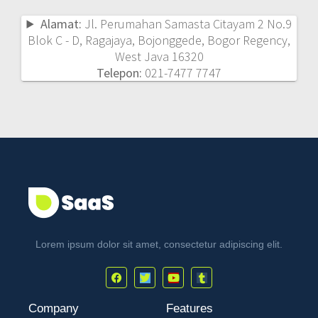
Alamat:
Jl. Perumahan Samasta Citayam 2 No.9
Blok C - D, Ragajaya, Bojonggede, Bogor Regency,
West Java 16320
Telepon:
021-7477 7747
Lorem ipsum dolor sit amet, consectetur adipiscing elit.
Company
Features