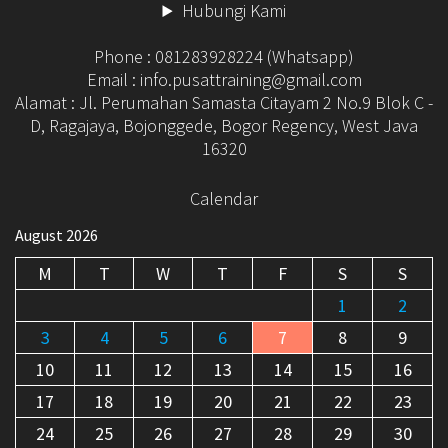
Hubungi Kami
Phone : 081283928224 (Whatsapp)
Email : info.pusattraining@gmail.com
Alamat : Jl. Perumahan Samasta Citayam 2 No.9 Blok C -
D, Ragajaya, Bojonggede, Bogor Regency, West Java
16320
Calendar
August 2026
M
T
W
T
F
S
S
1
2
3
4
5
6
7
8
9
10
11
12
13
14
15
16
17
18
19
20
21
22
23
24
25
26
27
28
29
30