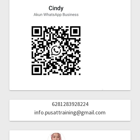
6281283928224
info.pusattraining@gmail.com