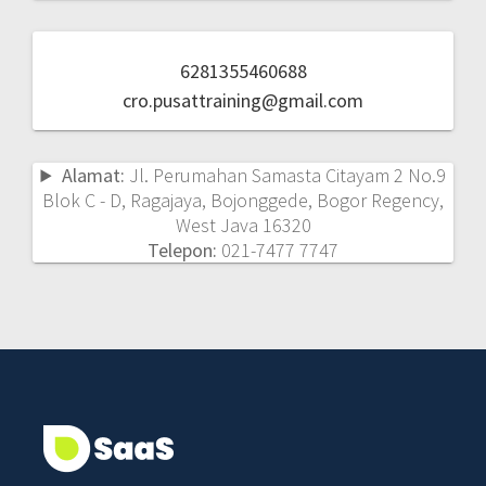
6281355460688
cro.pusattraining@gmail.com
Alamat:
Jl. Perumahan Samasta Citayam 2 No.9
Blok C - D, Ragajaya, Bojonggede, Bogor Regency,
West Java 16320
Telepon:
021-7477 7747