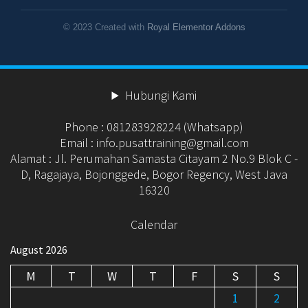
© 2023 Created with
Royal Elementor Addons
Hubungi Kami
Phone : 081283928224 (Whatsapp)
Email : info.pusattraining@gmail.com
Alamat : Jl. Perumahan Samasta Citayam 2 No.9 Blok C -
D, Ragajaya, Bojonggede, Bogor Regency, West Java
16320
Calendar
August 2026
M
T
W
T
F
S
S
1
2