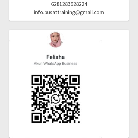
6281283928224
info.pusattraining@gmail.com